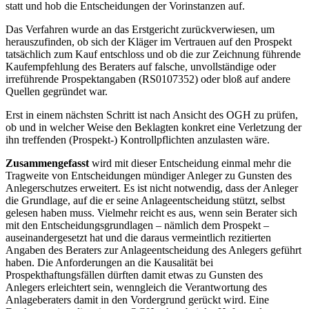
statt und hob die Entscheidungen der Vorinstanzen auf.
Das Verfahren wurde an das Erstgericht zurückverwiesen, um
herauszufinden, ob sich der Kläger im Vertrauen auf den Prospekt
tatsächlich zum Kauf entschloss und ob die zur Zeichnung führende
Kaufempfehlung des Beraters auf falsche, unvollständige oder
irreführende Prospektangaben (RS0107352) oder bloß auf andere
Quellen gegründet war.
Erst in einem nächsten Schritt ist nach Ansicht des OGH zu prüfen,
ob und in welcher Weise den Beklagten konkret eine Verletzung der
ihn treffenden (Prospekt-) Kontrollpflichten anzulasten wäre.
Zusammengefasst
wird mit dieser Entscheidung einmal mehr die
Tragweite von Entscheidungen mündiger Anleger zu Gunsten des
Anlegerschutzes erweitert. Es ist nicht notwendig, dass der Anleger
die Grundlage, auf die er seine Anlageentscheidung stützt, selbst
gelesen haben muss. Vielmehr reicht es aus, wenn sein Berater sich
mit den Entscheidungsgrundlagen – nämlich dem Prospekt –
auseinandergesetzt hat und die daraus vermeintlich rezitierten
Angaben des Beraters zur Anlageentscheidung des Anlegers geführt
haben. Die Anforderungen an die Kausalität bei
Prospekthaftungsfällen dürften damit etwas zu Gunsten des
Anlegers erleichtert sein, wenngleich die Verantwortung des
Anlageberaters damit in den Vordergrund gerückt wird. Eine