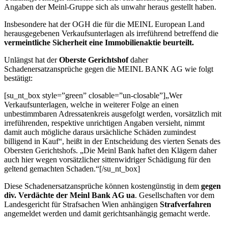
Angaben der Meinl-Gruppe sich als unwahr heraus gestellt haben.
Insbesondere hat der OGH die für die MEINL European Land
herausgegebenen Verkaufsunterlagen als irreführend betreffend die
vermeintliche Sicherheit eine
Immobilienaktie beurteilt.
Unlängst hat der
Oberste Gerichtshof
daher
Schadenersatzansprüche gegen die MEINL BANK AG wie folgt
bestätigt:
[su_nt_box style=”green” closable=”un-closable”]„Wer
Verkaufsunterlagen, welche in weiterer Folge an einen
unbestimmbaren Adressatenkreis ausgefolgt werden, vorsätzlich mit
irreführenden, respektive unrichtigen Angaben versieht, nimmt
damit auch mögliche daraus ursächliche Schäden zumindest
billigend in Kauf“, heißt in der Entscheidung des vierten Senats des
Obersten Gerichtshofs. „Die Meinl Bank haftet den Klägern daher
auch hier wegen vorsätzlicher sittenwidriger Schädigung für den
geltend gemachten Schaden.“[/su_nt_box]
Diese Schadenersatzansprüche können kostengünstig in dem
gegen
div. Verdächte der
Meinl Bank AG ua
. Gesellschaften vor dem
Landesgericht für Strafsachen Wien anhängigen
Strafverfahren
angemeldet werden und damit gerichtsanhängig gemacht werde.