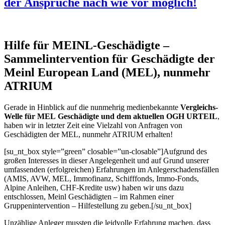
der Ansprüche nach wie vor möglich!
Hilfe für MEINL-Geschädigte –
Sammelintervention für Geschädigte der
Meinl European Land (MEL), nunmehr
ATRIUM
Gerade in Hinblick auf die nunmehrig medienbekannte
Vergleichs-
Welle für MEL
Geschädigte und dem aktuellen OGH URTEIL
,
haben wir in letzter Zeit eine Vielzahl von Anfragen von
Geschädigten der MEL, nunmehr ATRIUM erhalten!
[su_nt_box style=”green” closable=”un-closable”]Aufgrund des
großen Interesses in dieser Angelegenheit und auf Grund unserer
umfassenden (erfolgreichen) Erfahrungen im Anlegerschadensfällen
(AMIS, AVW, MEL, Immofinanz, Schifffonds, Immo-Fonds,
Alpine Anleihen, CHF-Kredite usw) haben wir uns dazu
entschlossen, Meinl Geschädigten – im Rahmen einer
Gruppenintervention – Hilfestellung zu geben.[/su_nt_box]
Unzählige Anleger mussten die leidvolle Erfahrung machen, dass