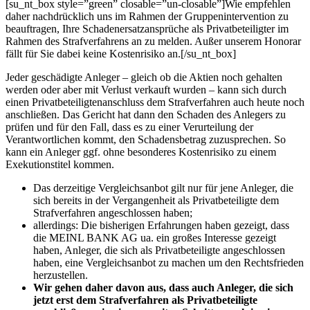
[su_nt_box style=”green” closable=”un-closable”]Wie empfehlen
daher nachdrücklich uns im Rahmen der Gruppenintervention zu
beauftragen, Ihre Schadenersatzansprüche als Privatbeteiligter im
Rahmen des Strafverfahrens an zu melden. Außer unserem Honorar
fällt für Sie dabei keine Kostenrisiko an.[/su_nt_box]
Jeder geschädigte Anleger – gleich ob die Aktien noch gehalten
werden oder aber mit Verlust verkauft wurden – kann sich durch
einen Privatbeteiligtenanschluss dem Strafverfahren auch heute noch
anschließen. Das Gericht hat dann den Schaden des Anlegers zu
prüfen und für den Fall, dass es zu einer Verurteilung der
Verantwortlichen kommt, den Schadensbetrag zuzusprechen. So
kann ein Anleger ggf. ohne besonderes Kostenrisiko zu einem
Exekutionstitel kommen.
Das derzeitige Vergleichsanbot gilt nur für jene Anleger, die
sich bereits in der Vergangenheit als Privatbeteiligte dem
Strafverfahren angeschlossen haben;
allerdings: Die bisherigen Erfahrungen haben gezeigt, dass
die MEINL BANK AG ua. ein großes Interesse gezeigt
haben, Anleger, die sich als Privatbeteiligte angeschlossen
haben, eine Vergleichsanbot zu machen um den Rechtsfrieden
herzustellen.
Wir gehen daher davon aus, dass auch Anleger, die sich
jetzt erst dem Strafverfahren als Privatbeteiligte