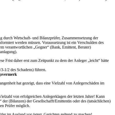
ng durch Wirtschaft- und Bilanzprüfer, Zusammensetzung der
nformiert werden müssen. Voraussetzung ist ein Verschulden des
em verantwortlichen „Gegner“ (Bank, Emittent, Berater)
ranlagung).
ese Frist daher erst zum Zeitpunkt zu dem der Anleger „leicht“ hätte
1/3-1/2 des Schadens) führen.
ngsvermerk
gangenheit hat gezeigt, dass eine Vielzahl von Anlegerschäden im
 Vielzahl von erfolgreichen Anlegerklagen der letzten Jahre! Kann
 der (Bilanzen) der Gesellschafft/Emittentin oder des (tatsächlichen)
den Prüfer möglich.
fer im Ausland vor österr. Gerichten geltend zu machen!