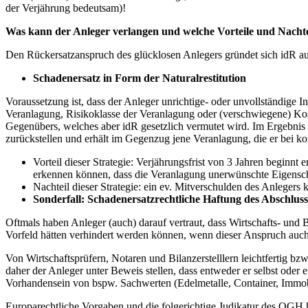
der Verjährung bedeutsam)!
Was kann der Anleger verlangen und welche Vorteile und Nachtei
Den Rückersatzanspruch des glücklosen Anlegers gründet sich idR a
Schadenersatz in Form der Naturalrestitution
Voraussetzung ist, dass der Anleger unrichtige- oder unvollständige 
Veranlagung, Risikoklasse der Veranlagung oder (verschwiegene) Kost
Gegenübers, welches aber idR gesetzlich vermutet wird. Im Ergebnis
zurückstellen und erhält im Gegenzug jene Veranlagung, die er bei kor
Vorteil dieser Strategie: Verjährungsfrist von 3 Jahren beginnt
erkennen können, dass die Veranlagung unerwünschte Eigenscha
Nachteil dieser Strategie: ein ev. Mitverschulden des Anlegers
Sonderfall: Schadenersatzrechtliche Haftung des Abschlus
Oftmals haben Anleger (auch) darauf vertraut, dass Wirtschafts- und 
Vorfeld hätten verhindert werden können, wenn dieser Anspruch auc
Von Wirtschaftsprüfern, Notaren und Bilanzerstelllern leichtfertig bz
daher der Anleger unter Beweis stellen, dass entweder er selbst oder e
Vorhandensein von bspw. Sachwerten (Edelmetalle, Container, Immobil
Europarechtliche Vorgaben und die folgerichtige Judikatur des OGH h