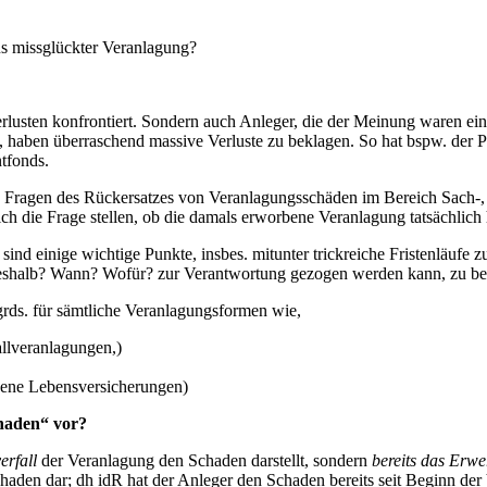
s missglückter Veranlagung?
lusten konfrontiert. Sondern auch Anleger, die der Meinung waren ein
, haben überraschend massive Verluste zu beklagen. So hat bspw. der Pr
tfonds.
in Fragen des Rückersatzes von Veranlagungsschäden im Bereich Sach-
ich die Frage stellen, ob die damals erworbene Veranlagung tatsächlich
 einige wichtige Punkte, insbes. mitunter trickreiche Fristenläufe zu b
eshalb? Wann? Wofür? zur Verantwortung gezogen werden kann, zu be
grds. für sämtliche Veranlagungsformen wie,
llveranlagungen,)
dene Lebensversicherungen)
haden“ vor?
erfall
der Veranlagung den Schaden darstellt, sondern
bereits das Erw
 Schaden dar; dh idR hat der Anleger den Schaden bereits seit Beginn der 