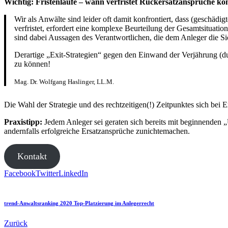
Wichtig: Fristenläufe – wann verfristet Rückersatzansprüche ko
Wir als Anwälte sind leider oft damit konfrontiert, dass (geschä
verfristet, erfordert eine komplexe Beurteilung der Gesamtsituati
sind dabei Aussagen des Verantwortlichen, die dem Anleger die Sic
Derartige „Exit-Strategien“ gegen den Einwand der Verjährung (d
zu können!
Mag. Dr. Wolfgang Haslinger, LL.M.
Die Wahl der Strategie und des rechtzeitigen(!) Zeitpunktes sich bei E
Praxistipp:
Jedem Anleger sei geraten sich bereits mit beginnenden „
andernfalls erfolgreiche Ersatzansprüche zunichtemachen.
Kontakt
Facebook
Twitter
LinkedIn
trend-Anwaltsranking 2020 Top-Platzierung im Anlegerrecht
Zurück