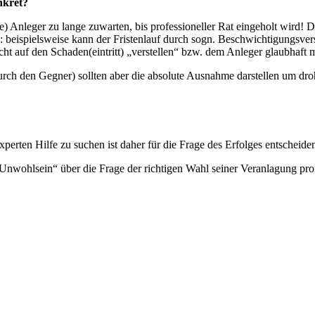
nkret?
digte) Anleger zu lange zuwarten, bis professioneller Rat eingeholt wi
on: beispielsweise kann der Fristenlauf durch sogn. Beschwichtigungsve
ht auf den Schaden(eintritt) „verstellen“ bzw. dem Anleger glaubhaft m
urch den Gegner) sollten aber die absolute Ausnahme darstellen um dr
xperten Hilfe zu suchen ist daher für die Frage des Erfolges entscheide
Unwohlsein“ über die Frage der richtigen Wahl seiner Veranlagung prof