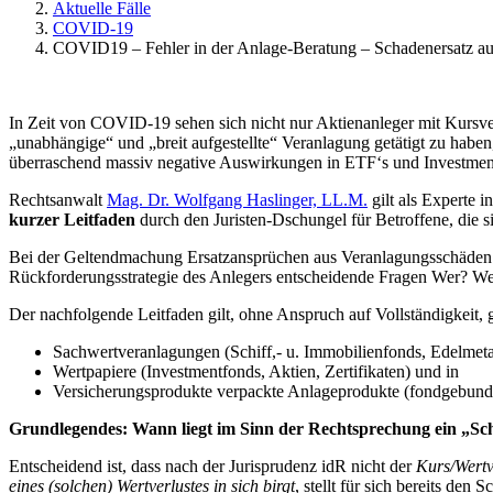
Aktuelle Fälle
COVID-19
COVID19 – Fehler in der Anlage-Beratung – Schadenersatz au
In Zeit von COVID-19 sehen sich nicht nur Aktienanleger mit Kursver
„unabhängige“ und „breit aufgestellte“ Veranlagung getätigt zu haben
überraschend massiv negative Auswirkungen in ETF‘s und Investmen
Rechtsanwalt
Mag. Dr. Wolfgang Haslinger, LL.M.
gilt als Experte 
kurzer Leitfaden
durch den Juristen-Dschungel für Betroffene, die s
Bei der Geltendmachung Ersatzansprüchen aus Veranlagungsschäden sind
Rückforderungsstrategie des Anlegers entscheidende Fragen Wer? W
Der nachfolgende Leitfaden gilt, ohne Anspruch auf Vollständigkeit, 
Sachwertveranlagungen (Schiff,- u. Immobilienfonds, Edelmeta
Wertpapiere (Investmentfonds, Aktien, Zertifikaten) und in
Versicherungsprodukte verpackte Anlageprodukte (fondgebun
Grundlegendes: Wann liegt im Sinn der Rechtsprechung ein „Sc
Entscheidend ist, dass nach der Jurisprudenz idR nicht der
Kurs/Wertv
eines (solchen) Wertverlustes in sich birgt
, stellt für sich bereits den