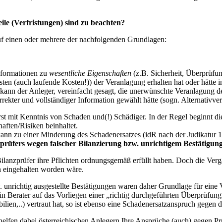
le (Verfristungen) sind zu beachten?
uf einen oder mehrere der nachfolgenden Grundlagen:
Informationen zu
wesentliche Eigenschaften
(z.B. Sicherheit, Überprüfu
en (auch laufende Kosten!)) der Veranlagung erhalten hat oder hätte i
 kann der Anleger, vereinfacht gesagt, die unerwünschte Veranlagung d
rekter und vollständiger Information gewählt hätte (sogn. Alternativve
 erst mit Kenntnis von Schaden und(!) Schädiger. In der Regel beginnt di
ften/Risiken beinhaltet.
 kann zu einer Minderung des Schadenersatzes (idR nach der Judikatur 
sprüfers wegen falscher Bilanzierung bzw. unrichtigem Bestätigu
Bilanzprüfer ihre Pflichten ordnungsgemäß erfüllt haben. Doch die Ver
h eingehalten worden wäre.
w. unrichtig ausgestellte Bestätigungen waren daher Grundlage für eine
in Berater auf das Vorliegen einer „richtig durchgeführten Überprüfung“
ien,..) vertraut hat, so ist ebenso eine Schadenersatzanspruch gegen 
elfen dabei österreichischen Anlegern Ihre Ansprüche (auch) gegen Prü