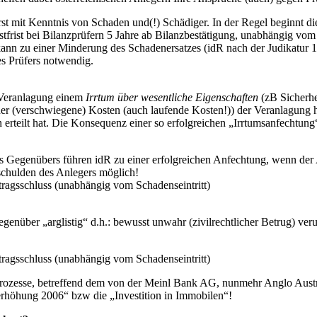
 erst mit Kenntnis von Schaden und(!) Schädiger. In der Regel beginnt d
tfrist bei Bilanzprüfern 5 Jahre ab Bilanzbestätigung, unabhängig vom
 kann zu einer Minderung des Schadenersatzes (idR nach der Judikatur 1
s Prüfers notwendig.
Veranlagung einem
Irrtum über wesentliche Eigenschaften
(zB Sicherhe
 (verschwiegene) Kosten (auch laufende Kosten!)) der Veranlagung hatt
erteilt hat. Die Konsequenz einer so erfolgreichen „Irrtumsanfechtung“
n des Gegenübers führen idR zu einer erfolgreichen Anfechtung, wenn de
schulden des Anlegers möglich!
ertragsschluss (unabhängig vom Schadenseintritt)
egenüber „arglistig“ d.h.: bewusst unwahr (zivilrechtlicher Betrug) ver
ertragsschluss (unabhängig vom Schadenseintritt)
 Prozesse, betreffend dem von der Meinl Bank AG, nunmehr Anglo Aus
lerhöhung 2006“ bzw die „Investition in Immobilen“!